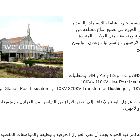
Changsha Power Electric Co.،) هي مؤسسة تجارية شاملة للاستيراد والتصدير ،
 النقل والتوزيع.لدينا أكثر من 20 عامًا من الخبرة في تصنيع أنواع مختلفة من
البورسلين.لقد قمنا بتصدير العوازل إلى أكثر من 20 دولة ومنطقة ، مثل الولايات المتحدة ،
الأرجنتين ، وأستراليا ، وعمان ، واليمن ،
خ.
يمكننا توريد البضائع وفقًا للمعايير الدولية المشتركة لـ GB و ANSI و IEC و BS و AS و DIN ومتطلبات
 هي 10KV - 110KV Line Post Insulators ， 10KV-220KV
Arrester Bushing ، 10KV-220KV SF6
 عوازل البقاء بالإضافة إلى بعض الأنواع غير القياسية من العوازل ، وتجميعات
الأجهزة.
ة لمراقبة الجودة.يجب أن تفي العوازل الخزفية بالوظيفة والمواصفات المقصودة 