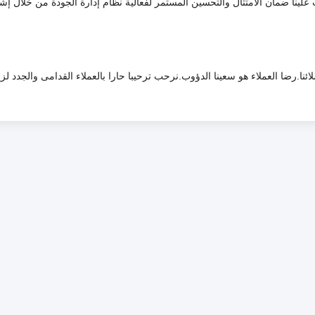
لينا ضمان الامتثال والتحسين المستمر لفعالية نظام إدارة الجودة من خلال إش
ائنا.رضا العملاء هو سعينا الدؤوب.نرحب ترحيبا حارا بالعملاء القدامى والجدد لزي