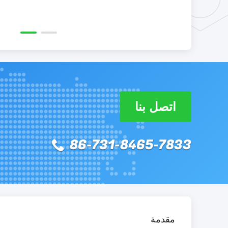
اتصل بنا
86-731-8465-7833
مقدمة