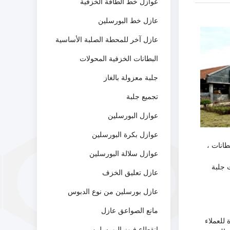
عوازل خط الطاقة الخزفية
عازل خط البورسلين
عازل آخر للمحطة الصلبة الأساسية
البطانات الخزفية المحولات
جلبة معزولة بالغاز
تجميع جلبة
عوازل البورسلين
عوازل بكرة البورسلين
Station Post Insulators ， 10KV-220KV Transformer Bushings ， 1KV-220KV Lightning  البطانات ،
عوازل سلالة البورسلين
 جلبة
عازل تعليق الخزف
عازل بورسلين من نوع الدبوس
مانع الصواعق عازل
للعملاء
انقطاع فيوز البورسلين