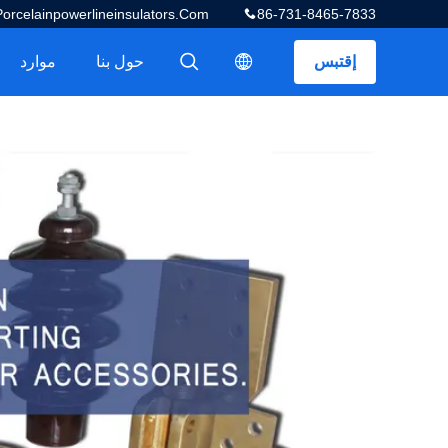
celainpowerlineinsulators.com
86-731-8465-7833
إقتبس
حول بنا
موارد
描述
描述