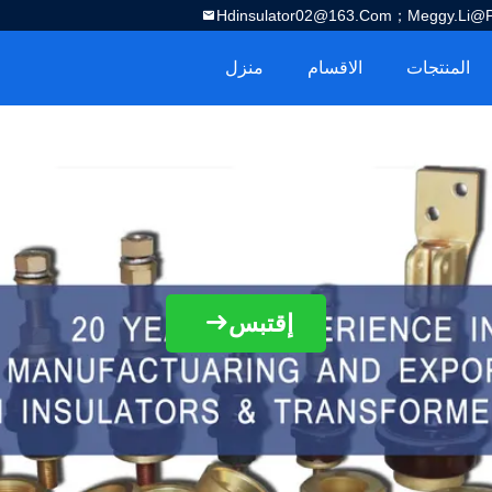
Hdinsulator02@163.com；Meggy.Li@por
المنتجات
الاقسام
منزل
إقتبس