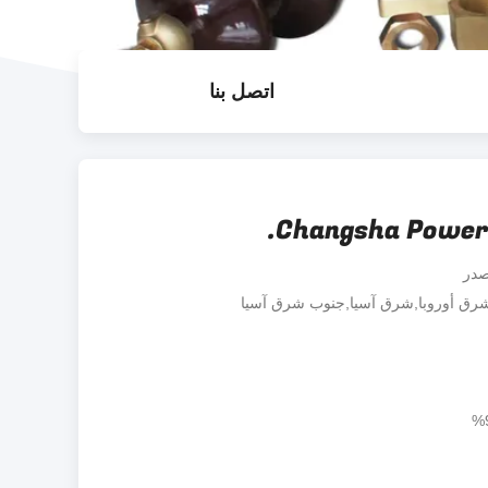
اتصل بنا
Changsha Power E
صدر
,شرق أوروبا,شرق آسيا,جنوب شرق آسيا