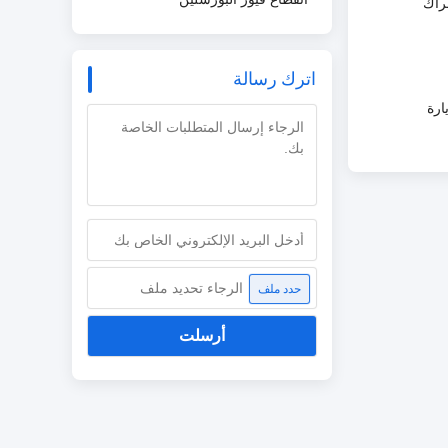
راك
اترك رسالة
ارة
الرجاء تحديد ملف
حدد ملف
أرسلت