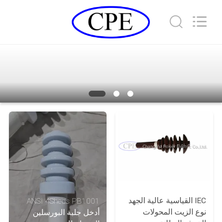
2026
Changsha
Power
Electric
Co.,Ltd..
All
Rights
Reserved.
مسكن
منتجات
معلومات
عنا
جولة
في
المعمل
IEC القياسية عالية الجهد
ANSI 4Sheds PB1001
نوع الزيت المحولات
أدخل جلبة البورسلين