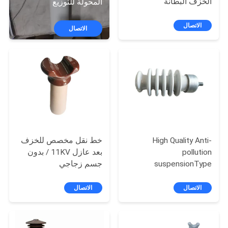
الخزف البطانة
المحولة للتوزيع
مراقبة
الجودة
الاتصال
الاتصال
اتصل
بنا
أخبار
خريطة
High Quality Anti-
خط نقل مخصص للخزف
pollution
بعد عازل 11KV / بدون
الموقع
suspensionType
جسم زجاجي
Porcelain Insulator
PRIVACY
الاتصال
الاتصال
POLICY