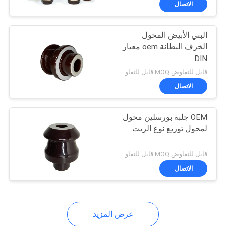
الاتصال
19
عازل بورسلين من نوع
البني الأبيض المحول
الدبوس
الخزف البطانة oem معيار
DIN
قابل للتفاوض MOQ:قابل للتفاوض
الاتصال
16
OEM جلبة بورسلين محول
لمحول توزيع نوع الزيت
مانع الصواعق عازل
قابل للتفاوض MOQ:قابل للتفاوض
الاتصال
عرض المزيد
9