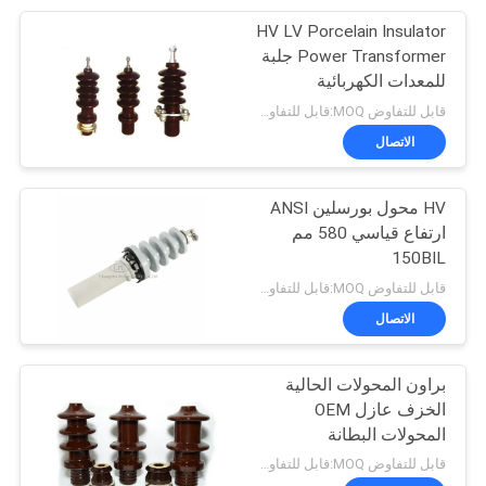
HV LV Porcelain Insulator
12
Power Transformer جلبة
عوازل سلالة
للمعدات الكهربائية
قابل للتفاوض MOQ:قابل للتفاوض
البورسلين
الاتصال
HV محول بورسلين ANSI
ارتفاع قياسي 580 مم
150BIL
21
قابل للتفاوض MOQ:قابل للتفاوض
الاتصال
عازل تعليق الخزف
براون المحولات الحالية
الخزف عازل OEM
المحولات البطانة
قابل للتفاوض MOQ:قابل للتفاوض