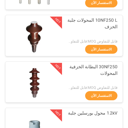
مراقبة
الاستفسار الآن
الجودة
HOT
10NF250 L المحولات جلبة
33
الخزف
اتصل
عازل آخر للمحطة
بنا
قابل للتفاوض MOQ:قابل للتفاوض
الصلبة الأساسية
الاستفسار الآن
أخبار
HOT
30NF250 البطانة الخزفية
المحولات
خريطة
93
الموقع
قابل للتفاوض MOQ:قابل للتفاوض
البطانات الخزفية
الاستفسار الآن
PRIVACY
المحولات
HOT
1.2kV محول بورسلين جلبة
POLICY