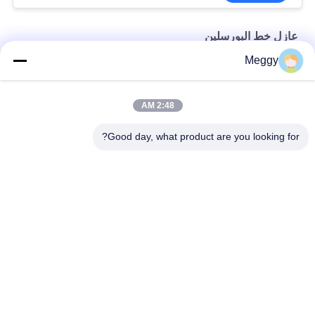
عازل خط البورسلين
Meggy
عوازل خط Post ANSI 57-2 باللون الرمادي الفاتح
أفقي نوع خط ANSI OEM Porcelain Line Post Insulator 57-12
2:48 AM
خط التوزيع 18 كجم ANSI 57-5L Post Type Insulator
Good day, what product are you looking for?
فئات شعبية
جميع
عوازل خط الطاقة 
عازل خط البورسلين
الخزفية
البطانات الخزفية 
عازل آخر للمحطة 
المحولات
الصلبة الأساسية
تجميع جلبة
جلبة معزولة بالغاز