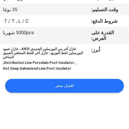
مراقبة
وقت التسليم:
35 يومًا
الجودة
شروط الدفع:
T / T ، L / C.
اتصل
القدرة على
5000pcs شهريا
العرض:
بنا
أبرز:
عازل آخر من البورسلين الحديدي ANSI ، عازل عمود
البورسلين لخط التوزيع ، عازل آخر للخط المجلفن العميق
الساخن
أخبار
,
,
Distribution Line Porcelain Post Insulator
Hot Deep Galvanized Line Post Insulator
خريطة
افضل سعر
الموقع
PRIVACY
POLICY