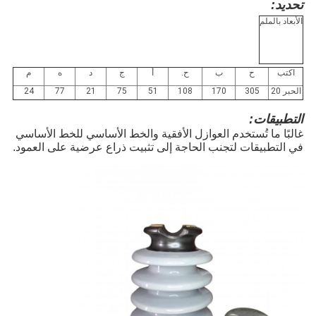
تحديد:
الأبعاد بالملم
اكتب
ح
ب
ح.
أ
ج
د
ه
م
الحبر 20
305
170
108
51
75
21
77
24
التطبيقات:
غالبًا ما تُستخدم العوازل الأفقية والخط الأساسي للخط الأساسي
في التطبيقات لتجنب الحاجة إلى تثبيت ذراع عرضية على العمود.