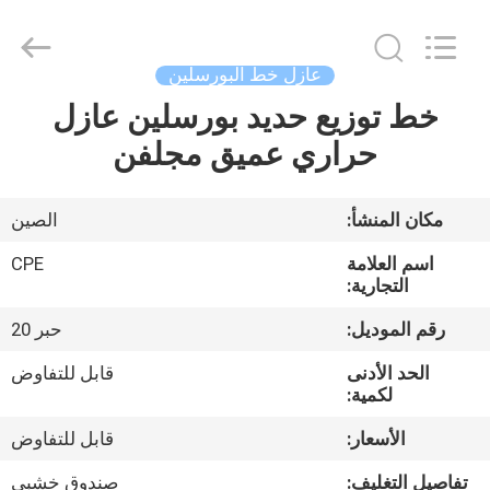
2025
Changsha
Power
Electric
Co.,Ltd..
عازل خط البورسلين
All
Rights
Reserved.
خط توزيع حديد بورسلين عازل
مسكن
حراري عميق مجلفن
منتجات
مكان المنشأ:
الصين
معلومات
اسم العلامة
CPE
عنا
التجارية:
رقم الموديل:
حبر 20
جولة
الحد الأدنى
قابل للتفاوض
في
لكمية:
المعمل
الأسعار:
قابل للتفاوض
تفاصيل التغليف:
صندوق خشبي