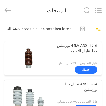
2025
Changsha
Power
المنتجات
Electric
Co.,Ltd..
All
Rights
Reserved.
مسكن
44kv porcelain line post insulator التصنيع عبر الإنترنت
منتجات
44kV ANSI 57-6 بورسلين
خط عازل للتوزيع
معلومات
عنا
قابل للتفاوض MOQ:قابل للتفاوض
الاتصال
جولة
ANSI 57-4 عازل خط
في
بورسلين
المعمل
قابل للتفاوض MOQ:قابل للتفاوض