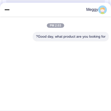
Meggy
2:03 PM
Good day, what product are you looking for?
فئات شعبية
جميع
عوازل خط الطاقة 
عازل خط البورسلين
الخزفية
البطانات الخزفية 
عازل آخر للمحطة 
المحولات
الصلبة الأساسية
تجميع جلبة
جلبة معزولة بالغاز
عوازل بكرة البورسلين
عوازل البورسلين