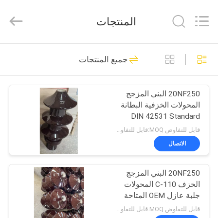
2026
Changsha
Power
المنتجات
Electric
Co.,Ltd..
All
Rights
Reserved.
مسكن
40
جميع المنتجات
عوازل خط الطاقة
منتجات
الخزفية
20NF250 البني المزجج
المحولات الخزفية البطانة
معلومات
DIN 42531 Standard
عنا
OEM
قابل للتفاوض MOQ:قابل للتفاوض
الاتصال
85
جولة
20NF250 البني المزجج
في
عازل خط البورسلين
الخزف C-110 المحولات
المعمل
جلبة عازل OEM المتاحة
قابل للتفاوض MOQ:قابل للتفاوض