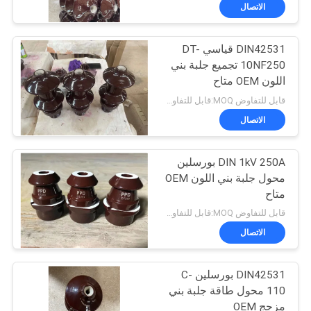
مراقبة
الاتصال
الجودة
DIN42531 قياسي DT-
33
10NF250 تجميع جلبة بني
اتصل
اللون OEM متاح
عازل آخر للمحطة
بنا
قابل للتفاوض MOQ:قابل للتفاوض
الصلبة الأساسية
الاتصال
أخبار
DIN 1kV 250A بورسلين
محول جلبة بني اللون OEM
خريطة
متاح
93
الموقع
قابل للتفاوض MOQ:قابل للتفاوض
البطانات الخزفية
الاتصال
PRIVACY
المحولات
DIN42531 بورسلين C-
POLICY
110 محول طاقة جلبة بني
مزجج OEM