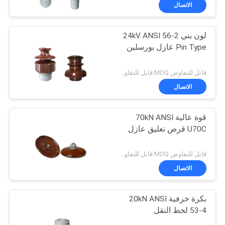
مراقبة
الاتصال
الجودة
لون بني 24kV ANSI 56-2
33
Pin Type عازل بورسلين
اتصل
عازل آخر للمحطة
بنا
قابل للتفاوض MOQ:قابل للتفاوض
الصلبة الأساسية
الاتصال
أخبار
قوة عالية 70kN ANSI
U70C قرص تعليق عازل
خريطة
93
الموقع
قابل للتفاوض MOQ:قابل للتفاوض
البطانات الخزفية
الاتصال
PRIVACY
المحولات
بكرة خزفية 20kN ANSI
POLICY
53-4 لخط النقل