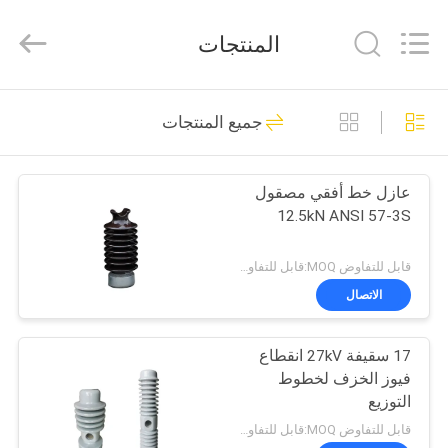
2025
Changsha
Power
المنتجات
Electric
Co.,Ltd..
All
Rights
Reserved.
مسكن
40
جميع المنتجات
عوازل خط الطاقة
منتجات
الخزفية
عازل خط أفقي مصقول
12.5kN ANSI 57-3S
معلومات
عنا
قابل للتفاوض MOQ:قابل للتفاوض
الاتصال
85
جولة
17 سقيفة 27kV انقطاع
في
عازل خط البورسلين
فيوز الخزف لخطوط
المعمل
التوزيع
قابل للتفاوض MOQ:قابل للتفاوض