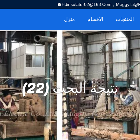
Hdinsulator02@163.com；Meggy.Li@por
المنتجات
الاقسام
منزل
نتيجة البحث (22)