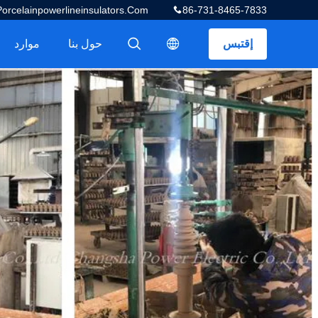
celainpowerlineinsulators.com
86-731-8465-7833
إقتبس
حول بنا
موارد
描述
描述