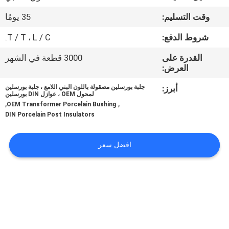
مراقبة
وقت التسليم:
35 يومًا
الجودة
شروط الدفع:
T / T ، L / C.
اتصل
القدرة على
3000 قطعة في الشهر
العرض:
بنا
أبرز:
جلبة بورسلين مصقولة باللون البني اللامع ، جلبة بورسلين
لمحول OEM ، عوازل DIN بورسلين
,
,
أخبار
OEM Transformer Porcelain Bushing
DIN Porcelain Post Insulators
خريطة
افضل سعر
الموقع
PRIVACY
POLICY