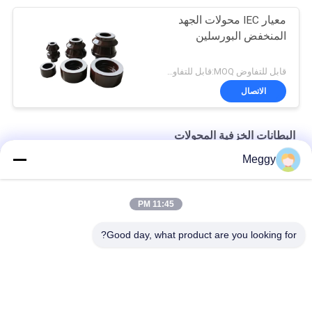
معيار IEC محولات الجهد
المنخفض البورسلين
قابل للتفاوض MOQ:قابل للتفاوض
الاتصال
البطانات الخزفية المحولات
Meggy
قوة عالية 28.5kV 30NF250 جلبة محول الطاقة
DIN قياسي 1KV DT1-3150A جلبة بورسلين محول
11:45 PM
بورسلين OEM رسم جلبة الرصاص لمحولات التوزيع
Good day, what product are you looking for?
فئات شعبية
جميع
عوازل خط الطاقة 
عازل خط البورسلين