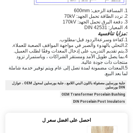
1. المسافة الزحف: 600mm
2. تردد الطاقة تحمل الجهد: 70kV
3. دفعة البرق تحمل الجهد: 170kV
4. المعيار: DIN 42531
مزايا تنافسية:
1
.
كفاءة وسرعة
الردود قبل-
مطلوب
.
2
.التحلي بالهدوء والصبر في مواجهة المواقف الصعبة للعملاء.
3
.يتم تقديم التدريب على إدخال المعدات وفقًا لطلب العميل.
4
.ب
ما يصل
طويل الأمد
ومستقر
الشراكات ، وباستمرار
تزود
منتجات ذات جودة عالية.
5
.المعدات مضمونة لمدة تصل إلى عام ويتم توفير خدمة شاملة
لما بعد البيع.
جلبة بورسلين مصقولة باللون البني اللامع ، جلبة بورسلين لمحول OEM ، عوازل
DIN بورسلين
OEM Transformer Porcelain Bushing
DIN Porcelain Post Insulators
احصل على افضل سعر ل