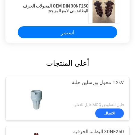
OEM DIN 30NF250 المحولات الخزف
البطانة بني لامع المزجج
استمر
أعلى المنتجات
1.2kV محول بورسلين جلبة
قابل للتفاوض MOQ:قابل للتفاوض
الاتصال
30NF250 البطانة الخزفية