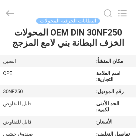
2025
Changsha
Power
Electric
Co.,Ltd..
البطانات الخزفية المحولات
All
Rights
Reserved.
OEM DIN 30NF250 المحولات
مسكن
الخزف البطانة بني لامع المزجج
منتجات
مكان المنشأ:
الصين
معلومات
اسم العلامة
CPE
عنا
التجارية:
رقم الموديل:
30NF250
جولة
الحد الأدنى
قابل للتفاوض
في
لكمية:
المعمل
الأسعار:
قابل للتفاوض
تفاصيل التغليف:
صندوق خشبي