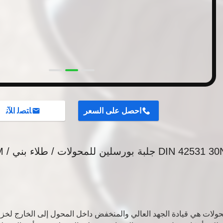
احصل على السعر
ﺎﺘﺼﻟ ﺍﻶﻧ
D جلبة بورسلين للمحولات / طلاء بني / OEM
حولات هي قيادة الجهد العالي والمنخفض داخل المحول إلى الخارج لخز