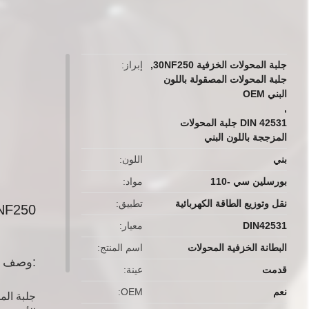
button
جلبة المحولات الخزفية 30NF250
,
إبراز
جلبة المحولات المصقولة باللون
البني OEM
,
DIN 42531 جلبة المحولات
المزججة باللون البني
بني
اللون
بورسلين سي -110
مواد
نقل وتوزيع الطاقة الكهربائية
تطبيق
IN 42531 30NF250
DIN42531
معيار
البطانة الخزفية المحولات
اسم المنتج
وصف:
قدمت
عينة
نعم
OEM
جلبة الم