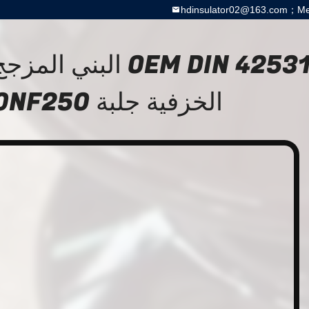
hdinsulator02@163.com；Meg
OEM DIN 42531 البني
الخزفية جلبة 30NF250