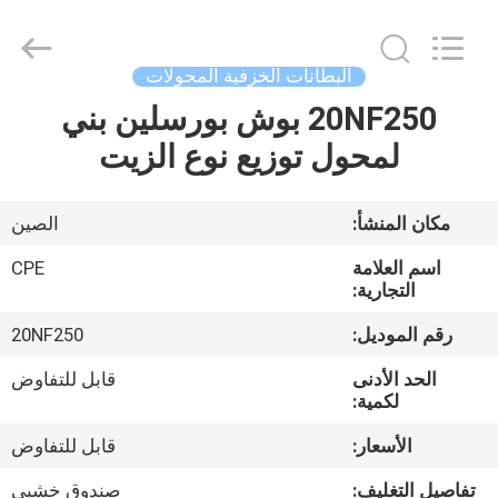
2025
Changsha
Power
Electric
Co.,Ltd..
البطانات الخزفية المحولات
All
Rights
Reserved.
20NF250 بوش بورسلين بني
مسكن
لمحول توزيع نوع الزيت
منتجات
مكان المنشأ:
الصين
معلومات
اسم العلامة
CPE
عنا
التجارية:
رقم الموديل:
20NF250
جولة
الحد الأدنى
قابل للتفاوض
في
لكمية:
المعمل
الأسعار:
قابل للتفاوض
تفاصيل التغليف:
صندوق خشبي