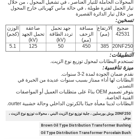
المحولات الحاملة للتيار العناصر ، في تشغيل المحول ، من خلال
تيار الحمل لفترة طويلة ، في حالة ماس كهربائى خارج المحول
من خلال تيار الدائرة القصيرة
تسخين:
ضجيج
الارتفاع
مسافة
جهد تحمل
صاعقة
الوزن
42531
(مم)
الزحف
تردد الطاقة
تحمل الجهد
(كجم)
(مم)
(kV)
(kV)
5.1
125
50
450
385
20NF250
التطبيقات:
تستخدم البطانات لمحول توزيع نوع الزيت.
ميزة تنافسية:
نقدم ضمان الجودة لمدة 2-3 سنوات.
البطانات لها أداء ممتاز بسبب سنوات عديدة من الخبرة في
التصدير.
يتوفر تصميم OEM بناءً على متطلبات العميل أو المواصفات
الفنية الخاصة.
البطانات لدينا معبأة جيدًا بالكرتون الداخلي وحالة خشبية ourter.
20NF250 بوش بورسلين ، جلبة توزيع نوع الزيت البني ، محولات توزيع نوع الزيت ،
بوش
Brown Oil Type Distribution Transformer Bushing
Oil Type Distribution Transformer Porcelain Bush