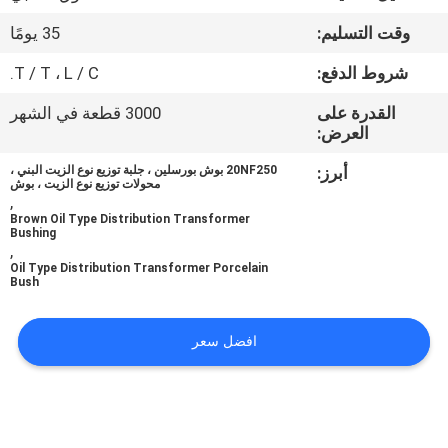
مراقبة
وقت التسليم:
35 يومًا
الجودة
شروط الدفع:
T / T ، L / C.
اتصل
القدرة على
3000 قطعة في الشهر
العرض:
بنا
أبرز:
20NF250 بوش بورسلين ، جلبة توزيع نوع الزيت البني ،
محولات توزيع نوع الزيت ، بوش
,
أخبار
Brown Oil Type Distribution Transformer
Bushing
,
خريطة
Oil Type Distribution Transformer Porcelain
Bush
الموقع
افضل سعر
PRIVACY
POLICY