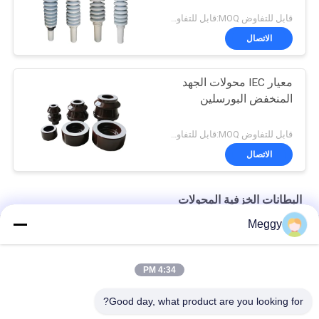
قابل للتفاوض MOQ:قابل للتفاوض
الاتصال
معيار IEC محولات الجهد
المنخفض البورسلين
قابل للتفاوض MOQ:قابل للتفاوض
الاتصال
البطانات الخزفية المحولات
Meggy
قوة عالية 28.5kV 30NF250 جلبة محول الطاقة
DIN قياسي 1KV DT1-3150A جلبة بورسلين محول
4:34 PM
بورسلين OEM رسم جلبة الرصاص لمحولات التوزيع
Good day, what product are you looking for?