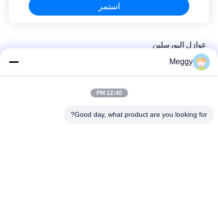
استمر
عوازل البورسلين
Meggy
عوازل سيراميك مصقولة 7.5kV 22.3kN
معيار IEC OEM ارتفاع 80 مم عوازل من البورسلين
12:40 PM
عوازل المواجهة ذات الجهد المنخفض من IEC 2kN المخصصة
Good day, what product are you looking for?
فئات شعبية
جميع
عوازل خط الطاقة 
عازل خط البورسلين
الخزفية
البطانات الخزفية 
عازل آخر للمحطة 
المحولات
الصلبة الأساسية