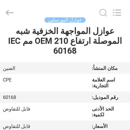
2025
Changsha
Power
Electric
Co.,Ltd..
عوازل البورسلين
All
Rights
Reserved.
عوازل المواجهة الخزفية شبه
مسكن
الموصلة ارتفاع OEM 210 مم IEC
منتجات
60168
معلومات
مكان المنشأ:
الصين
عنا
اسم العلامة
CPE
التجارية:
جولة
رقم الموديل:
60168
في
الحد الأدنى
قابل للتفاوض
المعمل
لكمية:
الأسعار:
قابل للتفاوض