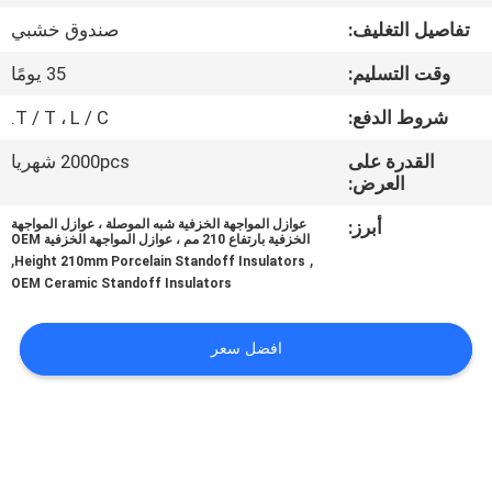
مراقبة
تفاصيل التغليف:
صندوق خشبي
الجودة
وقت التسليم:
35 يومًا
اتصل
شروط الدفع:
T / T ، L / C.
بنا
القدرة على
2000pcs شهريا
العرض:
أخبار
أبرز:
عوازل المواجهة الخزفية شبه الموصلة ، عوازل المواجهة
الخزفية بارتفاع 210 مم ، عوازل المواجهة الخزفية OEM
,
,
Height 210mm Porcelain Standoff Insulators
OEM Ceramic Standoff Insulators
خريطة
الموقع
افضل سعر
PRIVACY
POLICY