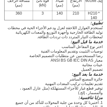
إيك 60168
الارتفاع
ضياء.
قوة ناتئ
مسافة الزحف
(مم)
(مم)
(kN)
(مم)
360
3
140
210
H210 *
140
تطبيق:
تُستخدم العوازل اللاحقة لعزل ودعم الأجزاء الحية في محطات
توليد الطاقة الخارجية وأجهزة التوزيع والمعدات الكهربائية
لمحطات التيار المتردد ذات ترددات الطاقة.
خدمة ما قبل البيع:
اختر نوع المفاعل المناسب
توصيات التثبيت وتقديم المعلومات الفنية
رضا المستخدمين عن متطلبات التصميم الخاصة
معيار ANSI BS GB IEC DIN AS
عينات مجانية
تصميم العميل
خدمة ما بعد البيع:
جائزة المصنع المباشر
تقديم تعليمات تركيب المعدات المهنية
توفير قطع غيار للأجزاء المستهلكة (مثل عازل العمود ،
والمسمار ، إلخ.)
مزايا تنافسية:
1. اختبرنا كل وحدة من جلبة المحولات
للتأكد من أن جميع