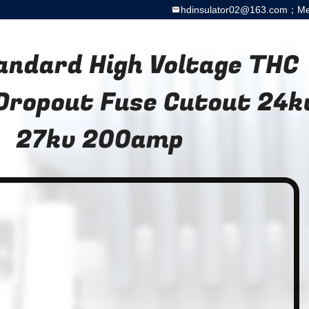
hdinsulator02@163.com；Meg
andard High Voltage THC
 Dropout Fuse Cutout 24k
27kv 200amp