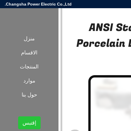
Changsha Power Electric Co.,Ltd.
ANSI St
Porcelain
منزل
الاقسام
المنتجات
موارد
حول بنا
إقتبس