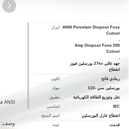
button
ANSI Porcelain Dropout Fuse
إبراز
Cutout
,
200 Amp Dropout Fuse
Cutout
,
جهد عالي 27kv بورسلين فيوز
انقطاع
رمادي فاتح
اللون
بورسلين سي -110
مواد
نقل وتوزيع الطاقة الكهربائية
تطبيق
ANSI قياسي بضمان طويل عالي الجهد THC 24kv-27kv 200amp بورسلين التسرب فيوز كتو
IEC
اساسي
انقطاع عازل البورسلين
اسم المنتج
وصف:
قدمت
عينة