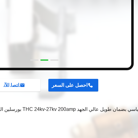
احصل على السعر
ﺎﺘﺼﻟ ﺍﻶﻧ