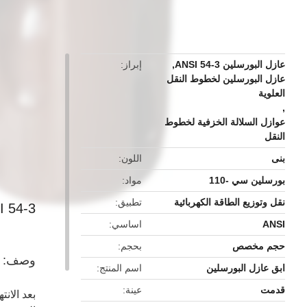
button
عازل البورسلين ANSI 54-3
,
إبراز
عازل البورسلين لخطوط النقل
العلوية
,
عوازل السلالة الخزفية لخطوط
النقل
بنى
اللون
بورسلين سي -110
مواد
نقل وتوزيع الطاقة الكهربائية
تطبيق
ANSI 54-3 سلالة عازل الخزف /
ANSI
اساسي
حجم مخصص
بحجم
وصف:
ابق عازل البورسلين
اسم المنتج
قدمت
عينة
بعد الانت