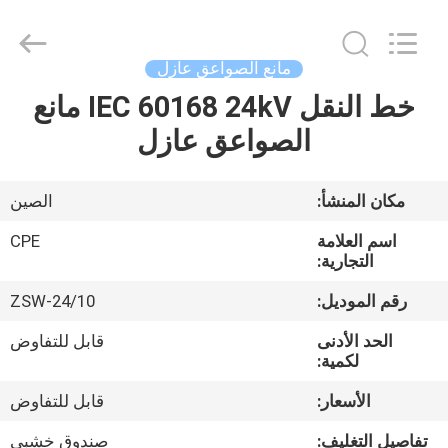
2025
Changsha
Power
Electric
Co.,Ltd..
مانع الصواعق عازل
All
Rights
Reserved.
خط النقل IEC 60168 24kV مانع
مسكن
الصواعق عازل
منتجات
مكان المنشأ:
الصين
معلومات
اسم العلامة
CPE
عنا
التجارية:
رقم الموديل:
ZSW-24/10
جولة
الحد الأدنى
قابل للتفاوض
في
لكمية:
المعمل
الأسعار:
قابل للتفاوض
تفاصيل التغليف:
صندوق خشبي