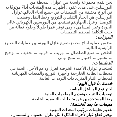
نحن نقدم مجموعة واسعة من عوازل المحطة من
البورسلين.على مدى عقود ، أظهرت هذه المنتجات أداءً موثوقًا به
في أنواع مختلفة من التطبيقات في جميع أنحاء العالم.عوازل
البورسلين هي الخيار التقليدي للتوزيع وخط النقل وقضيب
التوصيل وعزل الجهاز.تم تصنيعها من البورسلين الكهربائي عالي
الجودة وغير المسامي ، وهي توفر عمرًا طويلاً وحلولًا فعالة من
حيث التكلفة لمعظم التطبيقات
الميزات:
تتضمن عملية إنتاج مصنع تصنيع عازل البورسلين عمليات التصنيع
الرئيسية التالية:
الطحن ← صنع الصلصال ← تهريب ← قولبة ← تجفيف ← تزجيج
← تحمير ← اختبار ← منتج نهائي
التطبيقات:
تُستخدم عوازل الأعمدة الخزفية لعزل ودعم الأجزاء الحية في
محطات الطاقة الخارجية وأجهزة التوزيع والمعدات الكهربائية
لمحطات التيار المتردد ذات الترددات العالية.
خدمة ما قبل البيع:
اختر نوع المفاعل المناسب
توصيات التثبيت وتقديم المعلومات الفنية
رضا المستخدمين عن متطلبات التصميم الخاصة
مبيعات ما بعد الخدمة:
تقديم تعليمات تركيب المعدات المهنية
توفير قطع غيار لأجزاء التآكل (مثل عازل العمود ، والمسمار ،