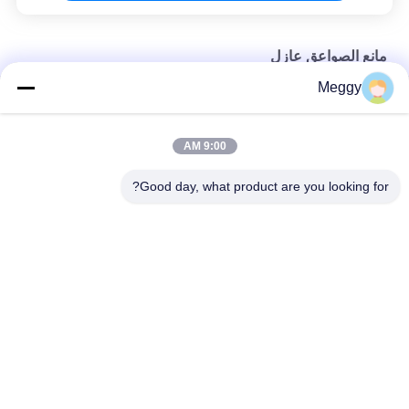
مانع الصواعق عازل
Meggy
35KV Y5WZ-35 مانعة الصواعق عازل لخط التوزيع
بورسلين 12.5kN C12.5-950 محول صواعق
9:00 AM
بورسلين جوفاء 9kN مانع الصواعق عازل
Good day, what product are you looking for?
فئات شعبية
جميع
عوازل خط الطاقة 
عازل خط البورسلين
الخزفية
البطانات الخزفية 
عازل آخر للمحطة 
المحولات
الصلبة الأساسية
تجميع جلبة
جلبة معزولة بالغاز