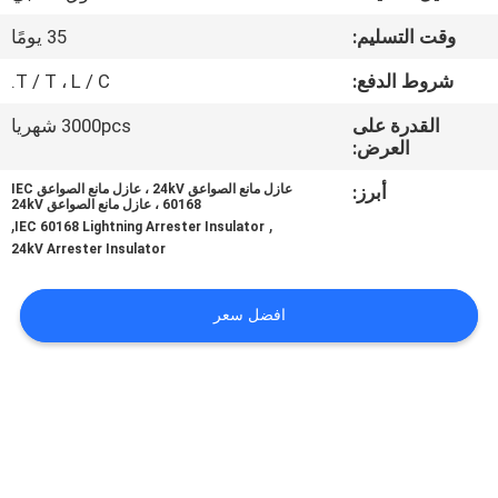
مراقبة
وقت التسليم:
35 يومًا
الجودة
شروط الدفع:
T / T ، L / C.
اتصل
القدرة على
3000pcs شهريا
العرض:
بنا
أبرز:
عازل مانع الصواعق 24kV ، عازل مانع الصواعق IEC
60168 ، عازل مانع الصواعق 24kV
,
,
أخبار
IEC 60168 Lightning Arrester Insulator
24kV Arrester Insulator
خريطة
افضل سعر
الموقع
PRIVACY
POLICY