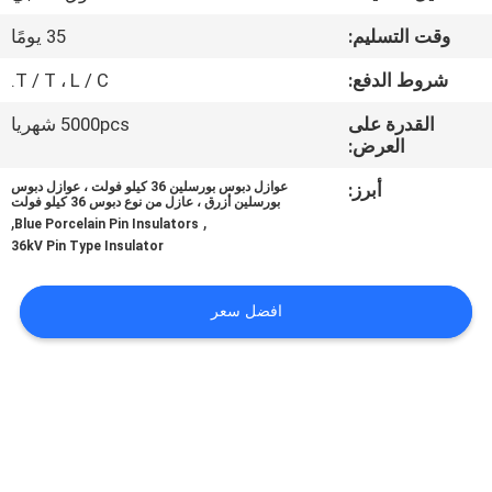
مراقبة
وقت التسليم:
35 يومًا
الجودة
شروط الدفع:
T / T ، L / C.
اتصل
القدرة على
5000pcs شهريا
العرض:
بنا
أبرز:
عوازل دبوس بورسلين 36 كيلو فولت ، عوازل دبوس
بورسلين أزرق ، عازل من نوع دبوس 36 كيلو فولت
,
,
أخبار
Blue Porcelain Pin Insulators
36kV Pin Type Insulator
خريطة
افضل سعر
الموقع
PRIVACY
POLICY