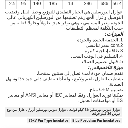
12.5
95
140
185
13
286
686
56-4
عوازل البورسلين هي الخيار التقليدي للتوزيع وخط النقل وقضيب
التوصيل وعزل الجهاز.تم تصنيعها من البورسلين الكهربائي عالي
الجودة وغير المسامي ، وهي توفر عمرًا طويلاً وحلولًا فعالة من
حيث التكلفة لمعظم التطبيقات
الميزات:
1. الخدمة الجيدة والجودة
2.com سعر تنافسي
3.طاقة إنتاجية كبيرة
4. التسليم في الوقت المحدد
5. قبول تصميم العملاء
ميزة تنافسية
س
:
نقدم ضمان جودة لمدة تصل إلى سنتين لمنتجنا.
تشطيب العازل ناعم ولامع ، وله أداء تنظيف ذاتي جيد جدًا وسهل
الصيانة.
تصميم OEM متاح.
يمكننا توريد العوازل وفقًا لمعايير IEC أو معايير ANSI أو معايير
BS أو مواصفات العميل.
عوازل دبوس بورسلين 36 كيلو فولت ، عوازل دبوس بورسلين أزرق ، عازل من نوع
دبوس 36 كيلو فولت
36kV Pin Type Insulator
Blue Porcelain Pin Insulators