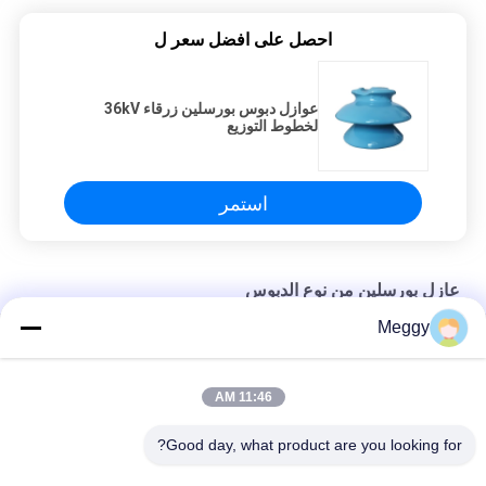
احصل على افضل سعر ل
عوازل دبوس بورسلين زرقاء 36kV
لخطوط التوزيع
استمر
عازل بورسلين من نوع الدبوس
Meggy
عالية الجهد OEM ANSI 55-4 دبوس نوع عازل الخزف
صقيل شبه موصل ANSI 55-5 دبوس نوع عازل
11:46 AM
Hign Tension IEC 11kV Pin Type عازل بورسلين
Good day, what product are you looking for?
جميع