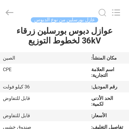
2025
Changsha
Power
Electric
Co.,Ltd..
عازل بورسلين من نوع الدبوس
All
Rights
Reserved.
عوازل دبوس بورسلين زرقاء
مسكن
36kV لخطوط التوزيع
منتجات
مكان المنشأ:
الصين
معلومات
اسم العلامة
CPE
عنا
التجارية:
رقم الموديل:
36 كيلو فولت
جولة
الحد الأدنى
قابل للتفاوض
في
لكمية:
المعمل
الأسعار:
قابل للتفاوض
تفاصيل التغليف:
صندوق خشبي