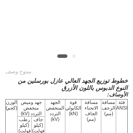
منتوج وصف
خطوط توزيع الجهد العالي عازل بورسلين من
النوع الدبوس باللون الأزرق
الأوصاف:
فئة
مسافة
مسافة
قوة
الجهد
جهد وميض
الوزن
ANSI
الزحف
الانحناء
الكابولي
المنخفض
منخفض
(كجم)
(مم)
الجاف
(kN)
التردد
التردد (kV)
(مم)
(kV)
جاف
رطب
(كيلو
(كيلو
فولت)
فولت)